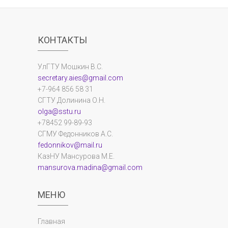
КОНТАКТЫ
УлГТУ Мошкин В.С.
secretary.aies@gmail.com
+7-964 856 58 31
СГТУ Долинина О.Н.
olga@sstu.ru
+78452 99-89-93
СГМУ Федонников А.С.
fedonnikov@mail.ru
КазНУ Мансурова М.Е.
mansurova.madina@gmail.com
МЕНЮ
Главная