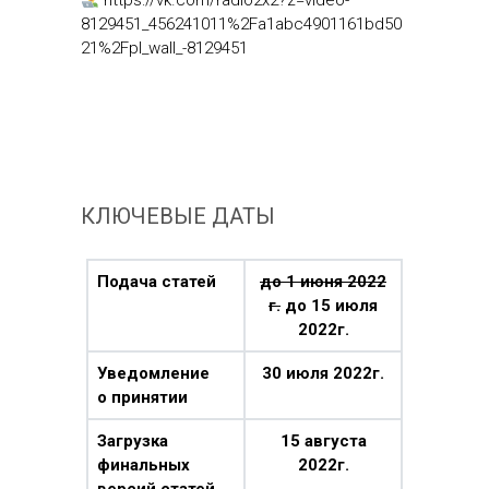
https://vk.com/radio2x2?z=video-
8129451_456241011%2Fa1abc4901161bd50
21%2Fpl_wall_-8129451
КЛЮЧЕВЫЕ ДАТЫ
Подача статей
до 1 июня 2022
г.
до 15 июля
2022г.
Уведомление
30 июля 2022г.
о принятии
Загрузка
15 августа
финальных
2022г.